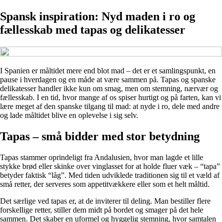
Spansk inspiration: Nyd maden i ro og
fællesskab med tapas og delikatesser
I Spanien er måltidet mere end blot mad – det er et samlingspunkt, en
pause i hverdagen og en måde at være sammen på. Tapas og spanske
delikatesser handler ikke kun om smag, men om stemning, nærvær og
fællesskab. I en tid, hvor mange af os spiser hurtigt og på farten, kan vi
lære meget af den spanske tilgang til mad: at nyde i ro, dele med andre
og lade måltidet blive en oplevelse i sig selv.
Tapas – små bidder med stor betydning
Tapas stammer oprindeligt fra Andalusien, hvor man lagde et lille
stykke brød eller skinke over vinglasset for at holde fluer væk – “tapa”
betyder faktisk “låg”. Med tiden udviklede traditionen sig til et væld af
små retter, der serveres som appetitvækkere eller som et helt måltid.
Det særlige ved tapas er, at de inviterer til deling. Man bestiller flere
forskellige retter, stiller dem midt på bordet og smager på det hele
sammen. Det skaber en uformel og hyggelig stemning, hvor samtalen