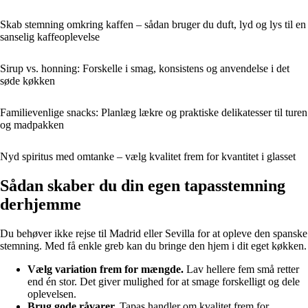
Skab stemning omkring kaffen – sådan bruger du duft, lyd og lys til en
sanselig kaffeoplevelse
Sirup vs. honning: Forskelle i smag, konsistens og anvendelse i det
søde køkken
Familievenlige snacks: Planlæg lækre og praktiske delikatesser til turen
og madpakken
Nyd spiritus med omtanke – vælg kvalitet frem for kvantitet i glasset
Sådan skaber du din egen tapasstemning
derhjemme
Du behøver ikke rejse til Madrid eller Sevilla for at opleve den spanske
stemning. Med få enkle greb kan du bringe den hjem i dit eget køkken.
Vælg variation frem for mængde.
Lav hellere fem små retter
end én stor. Det giver mulighed for at smage forskelligt og dele
oplevelsen.
Brug gode råvarer.
Tapas handler om kvalitet frem for