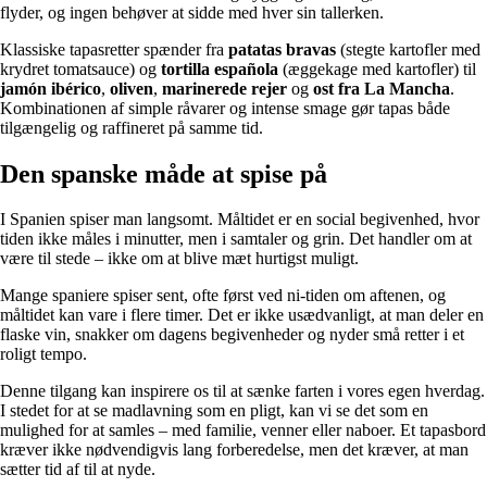
flyder, og ingen behøver at sidde med hver sin tallerken.
Klassiske tapasretter spænder fra
patatas bravas
(stegte kartofler med
krydret tomatsauce) og
tortilla española
(æggekage med kartofler) til
jamón ibérico
,
oliven
,
marinerede rejer
og
ost fra La Mancha
.
Kombinationen af simple råvarer og intense smage gør tapas både
tilgængelig og raffineret på samme tid.
Den spanske måde at spise på
I Spanien spiser man langsomt. Måltidet er en social begivenhed, hvor
tiden ikke måles i minutter, men i samtaler og grin. Det handler om at
være til stede – ikke om at blive mæt hurtigst muligt.
Mange spaniere spiser sent, ofte først ved ni-tiden om aftenen, og
måltidet kan vare i flere timer. Det er ikke usædvanligt, at man deler en
flaske vin, snakker om dagens begivenheder og nyder små retter i et
roligt tempo.
Denne tilgang kan inspirere os til at sænke farten i vores egen hverdag.
I stedet for at se madlavning som en pligt, kan vi se det som en
mulighed for at samles – med familie, venner eller naboer. Et tapasbord
kræver ikke nødvendigvis lang forberedelse, men det kræver, at man
sætter tid af til at nyde.