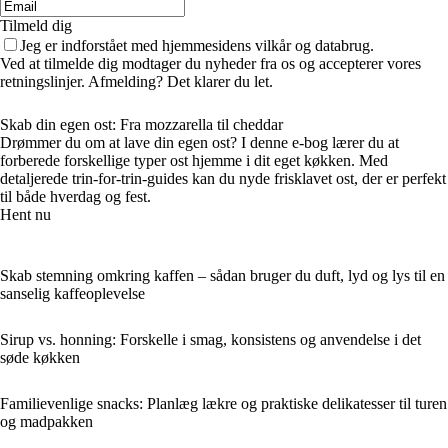
Tilmeld dig
Jeg er indforstået med hjemmesidens vilkår og databrug.
Ved at tilmelde dig modtager du nyheder fra os og accepterer vores
retningslinjer. Afmelding? Det klarer du let.
Skab din egen ost: Fra mozzarella til cheddar
Drømmer du om at lave din egen ost? I denne e-bog lærer du at
forberede forskellige typer ost hjemme i dit eget køkken. Med
detaljerede trin-for-trin-guides kan du nyde frisklavet ost, der er perfekt
til både hverdag og fest.
Hent nu
Skab stemning omkring kaffen – sådan bruger du duft, lyd og lys til en
sanselig kaffeoplevelse
Sirup vs. honning: Forskelle i smag, konsistens og anvendelse i det
søde køkken
Familievenlige snacks: Planlæg lækre og praktiske delikatesser til turen
og madpakken