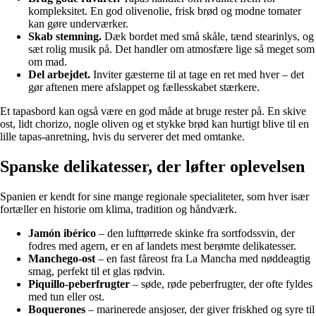
kompleksitet. En god olivenolie, frisk brød og modne tomater
kan gøre underværker.
Skab stemning.
Dæk bordet med små skåle, tænd stearinlys, og
sæt rolig musik på. Det handler om atmosfære lige så meget som
om mad.
Del arbejdet.
Inviter gæsterne til at tage en ret med hver – det
gør aftenen mere afslappet og fællesskabet stærkere.
Et tapasbord kan også være en god måde at bruge rester på. En skive
ost, lidt chorizo, nogle oliven og et stykke brød kan hurtigt blive til en
lille tapas-anretning, hvis du serverer det med omtanke.
Spanske delikatesser, der løfter oplevelsen
Spanien er kendt for sine mange regionale specialiteter, som hver især
fortæller en historie om klima, tradition og håndværk.
Jamón ibérico
– den lufttørrede skinke fra sortfodssvin, der
fodres med agern, er en af landets mest berømte delikatesser.
Manchego-ost
– en fast fåreost fra La Mancha med nøddeagtig
smag, perfekt til et glas rødvin.
Piquillo-peberfrugter
– søde, røde peberfrugter, der ofte fyldes
med tun eller ost.
Boquerones
– marinerede ansjoser, der giver friskhed og syre til