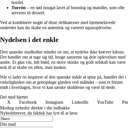
bordet.
Turrón
– en sød nougat lavet af honning og mandler, som ofte
serveres til dessert.
Ved at kombinere nogle af disse delikatesser med hjemmelavede
småretter kan du skabe en autentisk og varieret tapasoplevelse.
Nydelsen i det enkle
Den spanske madkultur minder os om, at nydelse ikke kræver luksus.
Det handler om at tage sig tid, bruge sanserne og dele oplevelsen med
andre. Et glas vin, lidt brød, en skive skinke og godt selskab kan være
nok til at skabe en aften, man husker.
Når vi lader os inspirere af den spanske måde at spise på, handler det i
virkeligheden om at genopdage glæden ved måltidet – som et frirum
midt i hverdagen, hvor vi kan sænke skuldrene og være til stede.
Del med hjertet
X
Facebook
Instagram
LinkedIn
YouTube
Pin
Modtag nyheder direkte i din indbakke
Nyhedsbrevet, du faktisk har lyst til at læse.
Din mail