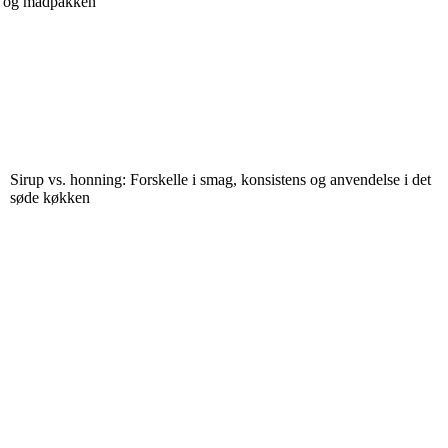
en og madpakken
Sirup vs. honning: Forskelle i smag, konsistens og anvendelse i det
søde køkken