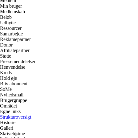
Medlem
Min bruger
Medlemskab
Beløb
Udbytte
Ressourcer
Samarbejde
Reklamepartner
Donor
Affiliatepartner
Støtte
Pressemeddelelser
Henvendelse
Kreds
Hold øje
Bliv abonnent
SoMe
Nyhedsmail
Brugergruppe
Området
Egne links
Strukturoversigt
Historier
Galleri
Skrivehjørne