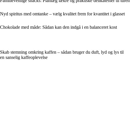
Familievenlige snacks: Planlæg lækre og praktiske delikatesser til tur
Nyd spiritus med omtanke – vælg kvalitet frem for kvantitet i glasset
Chokolade med måde: Sådan kan den indgå i en balanceret kost
Skab stemning omkring kaffen – sådan bruger du duft, lyd og lys til
en sanselig kaffeoplevelse