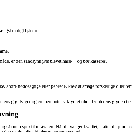
længst muligt bør du:
emme.
 måde, er den sandsynligvis blevet harsk – og bør kasseres.
, andre nøddeagtige eller pebrede. Prøv at smage forskellige olier rent
merens grøntsager og en mere intens, krydret olie til vinterens gryderetter
avning
gså om respekt for råvaren. Når du vælger kvalitet, støtter du produc
 og den måde, olien binder retten sammen på.