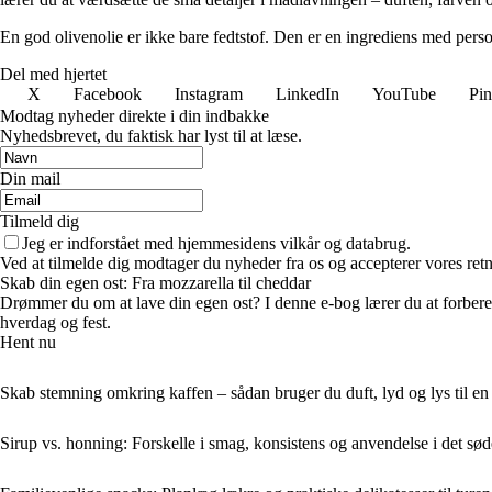
En god olivenolie er ikke bare fedtstof. Den er en ingrediens med per
Del med hjertet
X
Facebook
Instagram
LinkedIn
YouTube
Pin
Modtag nyheder direkte i din indbakke
Nyhedsbrevet, du faktisk har lyst til at læse.
Din mail
Tilmeld dig
Jeg er indforstået med hjemmesidens vilkår og databrug.
Ved at tilmelde dig modtager du nyheder fra os og accepterer vores retn
Skab din egen ost: Fra mozzarella til cheddar
Drømmer du om at lave din egen ost? I denne e-bog lærer du at forberede 
hverdag og fest.
Hent nu
Skab stemning omkring kaffen – sådan bruger du duft, lyd og lys til en
Sirup vs. honning: Forskelle i smag, konsistens og anvendelse i det sø