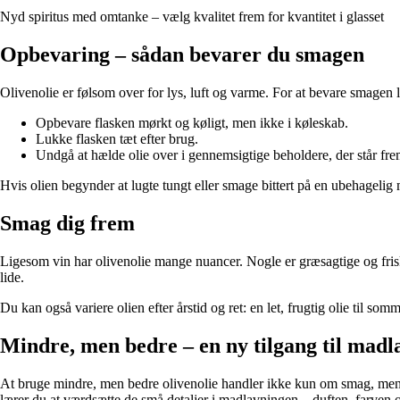
Nyd spiritus med omtanke – vælg kvalitet frem for kvantitet i glasset
Opbevaring – sådan bevarer du smagen
Olivenolie er følsom over for lys, luft og varme. For at bevare smagen 
Opbevare flasken mørkt og køligt, men ikke i køleskab.
Lukke flasken tæt efter brug.
Undgå at hælde olie over i gennemsigtige beholdere, der står fr
Hvis olien begynder at lugte tungt eller smage bittert på en ubehagelig
Smag dig frem
Ligesom vin har olivenolie mange nuancer. Nogle er græsagtige og friske
lide.
Du kan også variere olien efter årstid og ret: en let, frugtig olie til som
Mindre, men bedre – en ny tilgang til madl
At bruge mindre, men bedre olivenolie handler ikke kun om smag, men o
lærer du at værdsætte de små detaljer i madlavningen – duften, farven