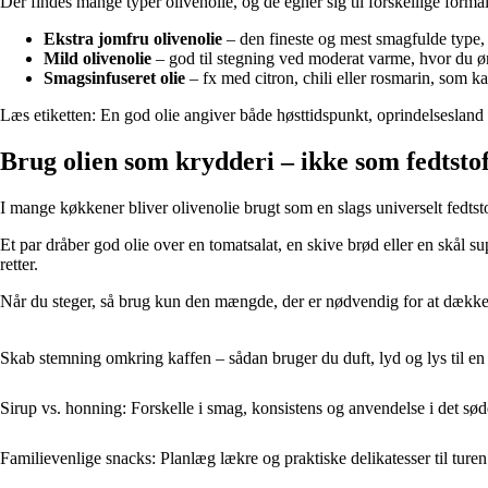
Der findes mange typer olivenolie, og de egner sig til forskellige formål
Ekstra jomfru olivenolie
– den fineste og mest smagfulde type, i
Mild olivenolie
– god til stegning ved moderat varme, hvor du ø
Smagsinfuseret olie
– fx med citron, chili eller rosmarin, som kan 
Læs etiketten: En god olie angiver både høsttidspunkt, oprindelsesland
Brug olien som krydderi – ikke som fedtsto
I mange køkkener bliver olivenolie brugt som en slags universelt fedt
Et par dråber god olie over en tomatsalat, en skive brød eller en skål
retter.
Når du steger, så brug kun den mængde, der er nødvendig for at dække pand
Skab stemning omkring kaffen – sådan bruger du duft, lyd og lys til en
Sirup vs. honning: Forskelle i smag, konsistens og anvendelse i det sø
Familievenlige snacks: Planlæg lækre og praktiske delikatesser til tur