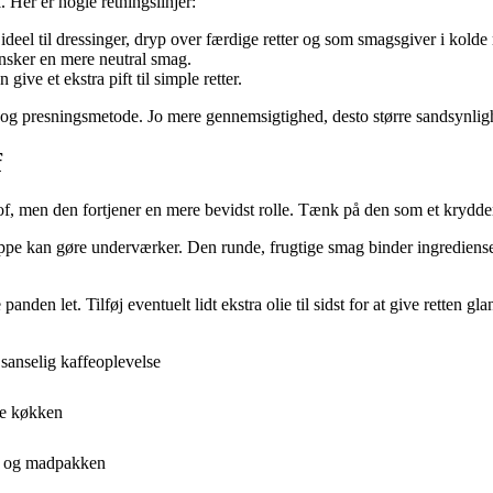
. Her er nogle retningslinjer:
deel til dressinger, dryp over færdige retter og som smagsgiver i kolde r
nsker en mere neutral smag.
give et ekstra pift til simple retter.
 og presningsmetode. Jo mere gennemsigtighed, desto større sandsynligh
f
stof, men den fortjener en mere bevidst rolle. Tænk på den som et kryd
 suppe kan gøre underværker. Den runde, frugtige smag binder ingredien
en let. Tilføj eventuelt lidt ekstra olie til sidst for at give retten gl
 sanselig kaffeoplevelse
de køkken
en og madpakken