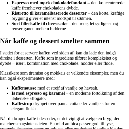
Espresso med mørk chokoladefondant
– den koncentrerede
kaffe fremhæver chokoladens dybde.
Ristretto til karamelbaserede desserter
– den korte, kraftige
brygning giver et intenst modspil til sødmen.
Sort filterkaffe til cheesecake
– den rene, let syrlige smag
renser ganen mellem bidderne.
Når kaffe og dessert smelter sammen
I stedet for at servere kaffen ved siden af, kan du lade den indgå
direkte i desserten. Kaffe som ingrediens tilfører kompleksitet og
dybde – især i kombination med chokolade, nødder eller fløde.
Klassikere som tiramisu og mokkais er velkendte eksempler, men du
kan også eksperimentere med:
Kaffemousse
med et strejf af vanilje og havsalt.
Is med espresso og karamel
– en moderne fortolkning af den
italienske affogato.
Kaffesirup
dryppet over panna cotta eller vaniljeis for en
elegant finish.
Når du bruger kaffe i desserter, er det vigtigt at vælge en bryg, der
matcher smagsintensiteten. En mild arabica passer godt til lyse,
cremede desserter, mens en robusta eller mørkristet blanding klæder