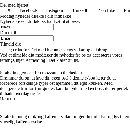
Del med hjertet
X
Facebook
Instagram
LinkedIn
YouTube
Pin
Modtag nyheder direkte i din indbakke
Nyhedsbrevet, du faktisk har lyst til at læse.
Din mail
Tilmeld dig
Jeg er indforstået med hjemmesidens vilkår og databrug.
Ved at tilmelde dig modtager du nyheder fra os og accepterer vores
retningslinjer. Afmelding? Det klarer du let.
Skab din egen ost: Fra mozzarella til cheddar
Drømmer du om at lave din egen ost? I denne e-bog lærer du at
forberede forskellige typer ost hjemme i dit eget køkken. Med
detaljerede trin-for-trin-guides kan du nyde frisklavet ost, der er perfekt
til både hverdag og fest.
Hent nu
Skab stemning omkring kaffen – sådan bruger du duft, lyd og lys til en
sanselig kaffeoplevelse