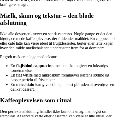
kraftigere smage.
Mælk, skum og tekstur – den bløde
afslutning
Ikke alle desserter kræver en stærk espresso. Nogle gange er det den
bløde, cremede kaffeoplevelse, der fuldender måltidet. En cappuccino
eller café latte kan være ideel til frugtdesserter, tærter eller lette kager,
hvor den milde mælkebalance understøtter frem for at dominere.
Et godt trick er at lege med tekstur:
En
fløjlsblød cappuccino
med tæt skum giver en luksuriøs
fornemmelse.
En
flat white
med mikroskum fremhæver kaffens sødme og
passer perfekt til friske bær.
En
macchiato
kan give et lille, intenst pift uden at overdøve en
delikat dessert.
Kaffeoplevelsen som ritual
Den perfekte afslutning handler ikke kun om smag, men også om
stemning. At servere kaffe efter desserten kan være et lille ritual, der