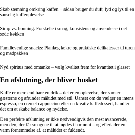
Skab stemning omkring kaffen – sådan bruger du duft, lyd og lys til en
sanselig kaffeoplevelse
Sirup vs. honning: Forskelle i smag, konsistens og anvendelse i det
søde køkken
Familievenlige snacks: Planlæg lækre og praktiske delikatesser til turen
og madpakken
Nyd spiritus med omtanke – vælg kvalitet frem for kvantitet i glasset
En afslutning, der bliver husket
Kaffe er mere end bare en drik – det er en oplevelse, der samler
gæsterne og afrunder måltidet med stil. Uanset om du vælger en intens
espresso, en cremet cappuccino eller en kreativ kaffedessert, handler
det om at skabe balance og nydelse.
Den perfekte afslutning er ikke nødvendigvis den mest avancerede,
men den, der får smagene til at mødes i harmoni – og efterlader en
varm fornemmelse af, at måltidet er fuldendt.