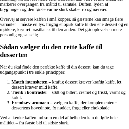
markerer overgangen fra måltid til samtale. Duften, lyden af
brygningen og den første varme slurk skaber ro og nærvær.
Overvej at servere kaffen i små kopper, så gæsterne kan smage flere
varianter – måske en lys, frugtig etiopisk kaffe til den ene dessert og en
mørkere, krydret brasiliansk til den anden. Det gør oplevelsen mere
personlig og sanselig.
Sådan vælger du den rette kaffe til
desserten
Når du skal finde den perfekte kaffe til din dessert, kan du tage
udgangspunkt i tre enkle principper:
Match intensiteten
– kraftig dessert kræver kraftig kaffe, let
dessert kræver mild kaffe.
Tænk i kontraster
– sødt og bittert, cremet og friskt, varmt og
koldt.
Fremhæv aromaen
– vælg en kaffe, der komplementerer
dessertens hovednote, fx nødder, frugt eller chokolade.
Ved at tænke kaffen ind som en del af helheden kan du løfte hele
måltidet – fra første bid til sidste slurk.