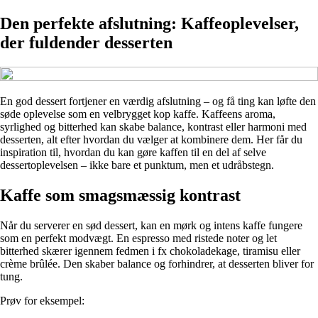
Den perfekte afslutning: Kaffeoplevelser,
der fuldender desserten
En god dessert fortjener en værdig afslutning – og få ting kan løfte den
søde oplevelse som en velbrygget kop kaffe. Kaffeens aroma,
syrlighed og bitterhed kan skabe balance, kontrast eller harmoni med
desserten, alt efter hvordan du vælger at kombinere dem. Her får du
inspiration til, hvordan du kan gøre kaffen til en del af selve
dessertoplevelsen – ikke bare et punktum, men et udråbstegn.
Kaffe som smagsmæssig kontrast
Når du serverer en sød dessert, kan en mørk og intens kaffe fungere
som en perfekt modvægt. En espresso med ristede noter og let
bitterhed skærer igennem fedmen i fx chokoladekage, tiramisu eller
crème brûlée. Den skaber balance og forhindrer, at desserten bliver for
tung.
Prøv for eksempel: